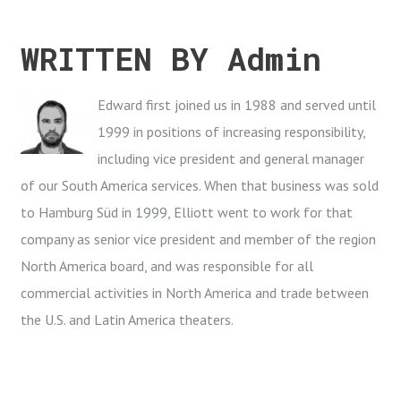
e
t
g
k
t
b
t
l
e
e
WRITTEN BY
Admin
o
e
e
d
r
o
r
+
I
e
k
n
s
Edward first joined us in 1988 and served until
t
1999 in positions of increasing responsibility,
including vice president and general manager
of our South America services. When that business was sold
to Hamburg Süd in 1999, Elliott went to work for that
company as senior vice president and member of the region
North America board, and was responsible for all
commercial activities in North America and trade between
the U.S. and Latin America theaters.