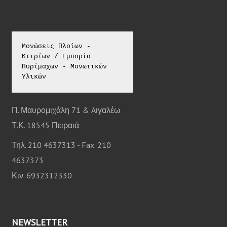
Μονώσεις Πλοίων - 
Κτιρίων / Εμπορία 
Πυρίμαχων - Μονωτικών 
Υλικών
Π. Μαυρομιχάλη 71 & Aιγαλέω
Τ.Κ. 18545 Πειραιά
Τηλ. 210 4637313 - Fax. 210
4637373
Κιν. 6932312330
NEWSLETTER