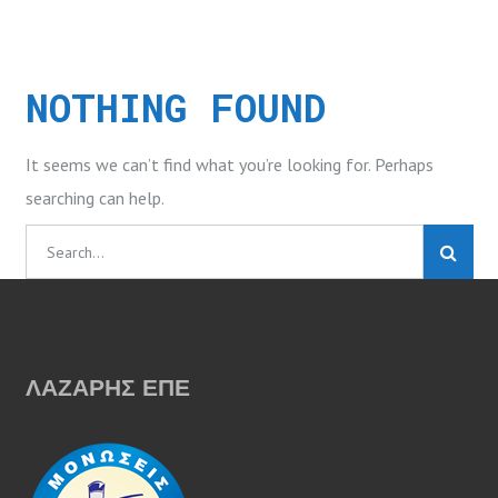
NOTHING FOUND
It seems we can’t find what you’re looking for. Perhaps
searching can help.
S
e
a
r
c
ΛΑΖΑΡΗΣ ΕΠΕ
h
f
o