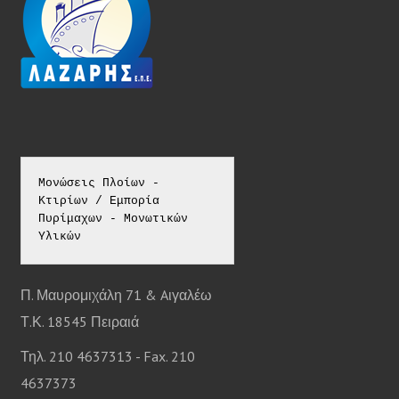
r
:
Μονώσεις Πλοίων - 
Κτιρίων / Εμπορία 
Πυρίμαχων - Μονωτικών 
Υλικών
Π. Μαυρομιχάλη 71 & Aιγαλέω
Τ.Κ. 18545 Πειραιά
Τηλ. 210 4637313 - Fax. 210
4637373